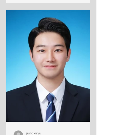
개발" 문화일보 ( link ) “내가 분리수거한
페트병이 다시 생수병 원료로”.. 폐PET
분해 기술 개발"" UNIST뉴스 ( link )
jungkiryu