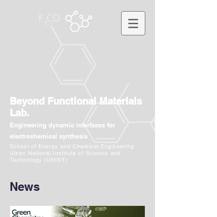
Beyond Functional Materials
Lab.
Engineering dynamic interfaces for
electrochemical synthesis
School of Energy and Chemical Engineering
Ulsan National Institute of Science and
Technology (UNIST)
News