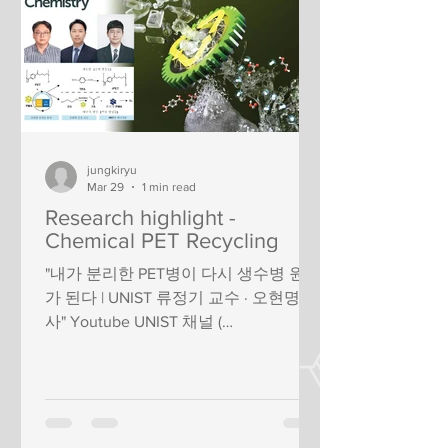
jungkiryu
Mar 29
1 min read
Research highlight -
Chemical PET Recycling
"내가 분리한 PET병이 다시 생수병 원료
가 된다 | UNIST 류정기 교수 · 오현명 박
사" Youtube UNIST 채널 (
video_clip_link ) "Innovative recycling
method can convert waste PET into
high-quality raw materials and clean
hydrogen" Phys.org ( link ) "UNIST 연구
팀, 폐페트병 고품질 원료 재활용 기술